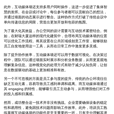
此外，互动媒体墙还支持多用户同时操作，这进一步促进了集体智
慧的发挥。在会议或讨论中，每位参与者都可以贡献自己的想法，
并通过墙面的动态展示进行整合。这种协作方式打破了传统会议中
单向传递信息的局限，营造出更加开放和包容的氛围。
为了最大化其效益，办公空间的设计需要与互动技术紧密结合。例
如，在财瑞大厦这样的现代化建筑中，合理布局互动媒体墙的位置
可以优化工作流程。将其设置在公共区域或创意工作室，能够鼓励
员工自发地使用这一工具，从而在日常工作中激发更多灵感。
除了提升协作效率，互动媒体墙还可以用于数据可视化。在决策过
程中，团队可以通过墙面实时展示和分析业务数据，从而更直观地
理解复杂信息。这种视觉化的处理方式有助于减少认知负荷，让创
意在数据驱动的基础上更加精准和有效。
另一个不可忽视的方面是员工参与度的提升。传统的办公环境往往
缺乏互动元素，容易导致员工感到单调和疏离。而互动媒体墙通过
其 engaging 的特性，能够吸引员工主动参与，从而增强他们对工作
的投入感和归属感。
然而，成功整合这一技术并非没有挑战。企业需要确保设备的稳定
性和易用性，避免因技术问题而影响工作效率。此外，培训员工熟
练掌握互动媒体墙的功能也是至关重要的一环，只有充分理解其潜