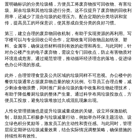
置明确标识的分类垃圾桶，方便员工将废弃物按可回收物、有害垃
圾、厨余垃圾和其他垃圾进行分类。这不仅提升了废弃物的回收利
用率，还减少了混合垃圾的处理压力。配合定期的分类培训和宣
传，提高员工的环保意识，使其形成自觉分类的良好习惯。
第三，建立合理的废弃物回收机制，有助于实现资源的再利用。写
字楼可以与专业回收公司合作，定期收集可回收物品如纸张、塑
料、金属等，确保这些材料得到有效的处理和再生。与此同时，针
对办公楼产生的电子废弃物，需设立专门回收点，防止有害物质对
环境造成危害。通过规范管理，推动循环经济理念的落地，促进绿
色办公环境的形成。
此外，合理管理食堂及公共区域的垃圾同样不可忽视。办公楼中的
餐饮垃圾通常占据废弃物总量的较大比例。引导员工合理点餐，减
少剩余食物浪费，同时推广厨余垃圾的集中收集和生物处理技术，
有助于降低餐厨垃圾的整体产生量。通过科学布局垃圾投放点，方
便员工投放，避免垃圾堆放过久或混乱现象出现。
人性化管理措施也是提升垃圾减量成效的关键。设立环保激励机
制，鼓励员工积极参与垃圾减量行动，例如举办环保主题活动、设
立绿色积分奖励等，激发员工的主动性和责任感。与此同时，管理
层应定期评估垃圾减量效果，结合实际情况调整策略，确保措施的
持续性和有效性。