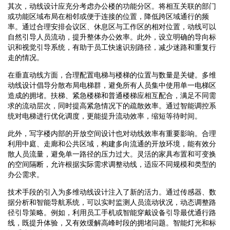
其次，动线设计应充分考虑办公楼的功能分区。将相互关联的部门
或功能区域布局在相邻或便于连接的位置，降低跨区域通行的频
率。通过合理安排会议区、休息区与工作区的相对位置，动线可以
自然引导人员流动，提升整体办公效率。此外，设立明确的导向标
识和视觉引导系统，有助于员工快速识别路径，减少迷路和重复行
走的情况。
在垂直动线方面，合理配置电梯与楼梯的位置与数量是关键。多维
动线设计倡导分散布局电梯群，避免所有人员集中使用单一电梯区
造成的拥堵。扶梯、紧急楼梯和普通楼梯应相互配合，满足不同需
求的流动层次，同时提高紧急情况下的疏散效率。通过智能调控系
统对电梯进行优化调度，更能提升流动效率，缩短等待时间。
此外，写字楼内部的开放空间设计也对动线效率有重要影响。合理
利用中庭、走廊和公共区域，构建多向流通的开放环境，能有效分
散人员流量，避免单一路径的压力过大。灵活的家具布置和可变换
的空间隔断，允许根据实际需求调整动线，适应不同规模和类型的
办公需求。
技术手段的引入为多维动线设计注入了新的活力。通过传感器、数
据分析和智能导航系统，可以实时监测人员流动状况，动态调整路
径引导策略。例如，利用员工手机或智能穿戴设备引导最优通行路
线，既提升体验，又有效缓解高峰时段的拥堵问题。智能灯光和标