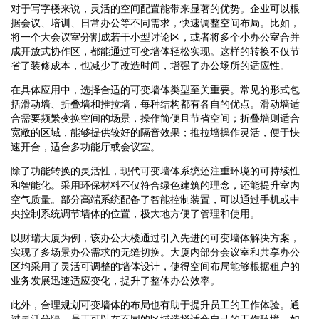
对于写字楼来说，灵活的空间配置能带来显著的优势。企业可以根
据会议、培训、日常办公等不同需求，快速调整空间布局。比如，
将一个大会议室分割成若干小型讨论区，或者将多个小办公室合并
成开放式协作区，都能通过可变墙体轻松实现。这样的转换不仅节
省了装修成本，也减少了改造时间，增强了办公场所的适应性。
在具体应用中，选择合适的可变墙体类型至关重要。常见的形式包
括滑动墙、折叠墙和推拉墙，每种结构都有各自的优点。滑动墙适
合需要频繁变换空间的场景，操作简便且节省空间；折叠墙则适合
宽敞的区域，能够提供较好的隔音效果；推拉墙操作灵活，便于快
速开合，适合多功能厅或会议室。
除了功能转换的灵活性，现代可变墙体系统还注重环境的可持续性
和智能化。采用环保材料不仅符合绿色建筑的理念，还能提升室内
空气质量。部分高端系统配备了智能控制装置，可以通过手机或中
央控制系统调节墙体的位置，极大地方便了管理和使用。
以财瑞大厦为例，该办公大楼通过引入先进的可变墙体解决方案，
实现了多场景办公需求的无缝切换。大厦内部分会议室和共享办公
区均采用了灵活可调整的墙体设计，使得空间布局能够根据租户的
业务发展迅速适应变化，提升了整体办公效率。
此外，合理规划可变墙体的布局也有助于提升员工的工作体验。通
过灵活分隔，员工可以在不同的区域选择适合自己的工作环境，如